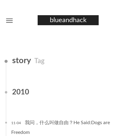
blueandhack
story
Tag
2010
我问，什么叫做自由？He Said:Dogs are
11-04
Freedom