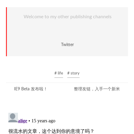
Welcome to my other publishing channels
Twitter
# life
# story
IE9 Beta 发布啦！
整理友链，入手一个新米