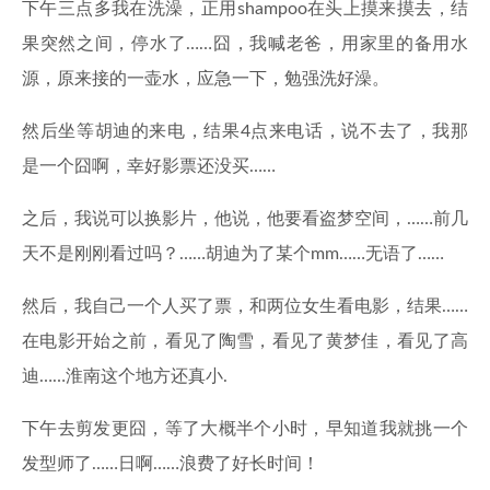
下午三点多我在洗澡，正用shampoo在头上摸来摸去，结
果突然之间，停水了……囧，我喊老爸，用家里的备用水
源，原来接的一壶水，应急一下，勉强洗好澡。
然后坐等胡迪的来电，结果4点来电话，说不去了，我那
是一个囧啊，幸好影票还没买……
之后，我说可以换影片，他说，他要看盗梦空间，……前几
天不是刚刚看过吗？……胡迪为了某个mm……无语了……
然后，我自己一个人买了票，和两位女生看电影，结果……
在电影开始之前，看见了陶雪，看见了黄梦佳，看见了高
迪……淮南这个地方还真小.
下午去剪发更囧，等了大概半个小时，早知道我就挑一个
发型师了……日啊……浪费了好长时间！