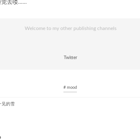
觉去喽……
Welcome to my other publishing channels
Twitter
# mood
一见的雪