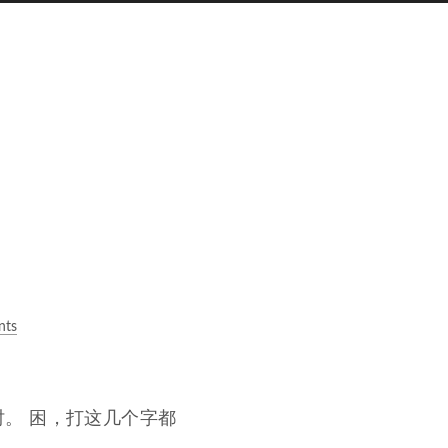
nts
时。 困，打这几个字都