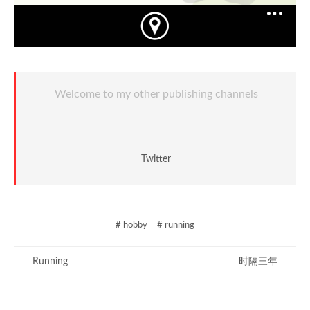
Welcome to my other publishing channels
Twitter
# hobby
# running
Running
时隔三年