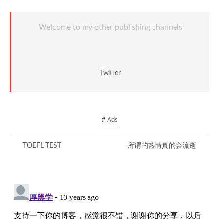
Welcome to my other publishing channels
Twitter
# Ads
TOEFL TEST
所谓的热情真的会流逝